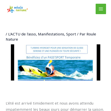
Aller
au
MAI
contenu
MEN
/
L'ACTU de l'asso
,
Manifestations
,
Sport
/ Par
Roule
Nature
L’été est arrivé timidement et nous avons attendu
impatiemment les beaux jours pour démarrer la saison.