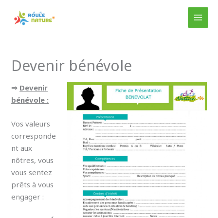
Aller
au
MAI
contenu
MEN
Devenir bénévole
⇒
Devenir
bénévole :
Vos valeurs
corresponde
nt aux
nôtres, vous
vous sentez
prêts à vous
engager :