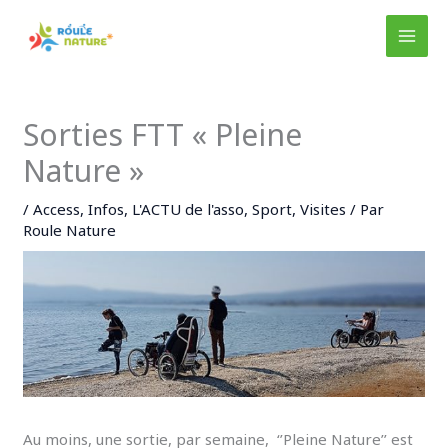
Aller
au
MAI
contenu
MEN
Sorties FTT « Pleine
Nature »
/
Access
,
Infos
,
L'ACTU de l'asso
,
Sport
,
Visites
/ Par
Roule Nature
Au moins, une sortie, par semaine, ‘’Pleine Nature’’ est