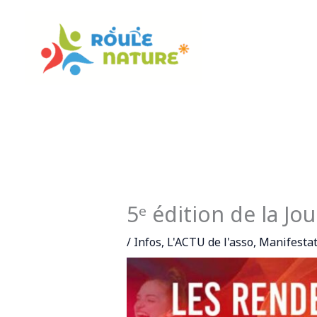
Aller
au
contenu
5ᵉ édition de la J
/
Infos
,
L'ACTU de l'asso
,
Manifestat