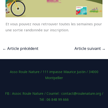
Et vous pouvez nous retrouver toutes les semaines pour
une sortie randonnée sur inscription.
←
Article précédent
Article suivant
→
Asso Roule Nature / 111 impasse Maurice Justin / 34000
Montpellier
FB : Assoc Roule Nature / Courriel : contact@roulenature.org /
Tél : 06 848 99 666