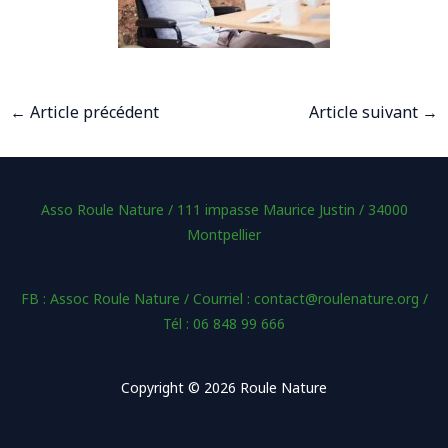
←
Article précédent
Article suivant
→
Asso Roule Nature / 111 impasse Maurice Justin / 34000
Montpellier
FB : Assoc Roule Nature / Courriel : contact@roulenature.org /
Tél : 06 848 99 666
Copyright © 2026 Roule Nature