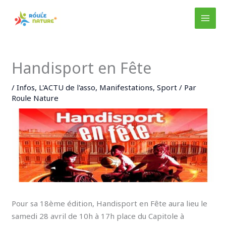
Aller
au
MAI
contenu
MEN
Handisport en Fête
/
Infos
,
L'ACTU de l'asso
,
Manifestations
,
Sport
/ Par
Roule Nature
Pour sa 18ème édition, Handisport en Fête aura lieu le
samedi 28 avril de 10h à 17h place du Capitole à