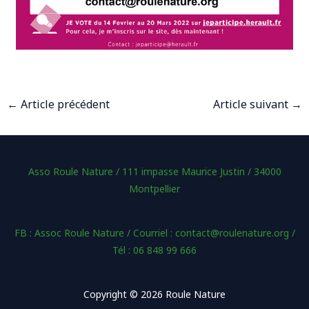
←
Article précédent
Article suivant
→
Asso Roule Nature / 111 impasse Maurice Justin / 34000
Montpellier
FB : Assoc Roule Nature / Courriel : contact@roulenature.org /
Tél : 06 848 99 666
Copyright © 2026 Roule Nature