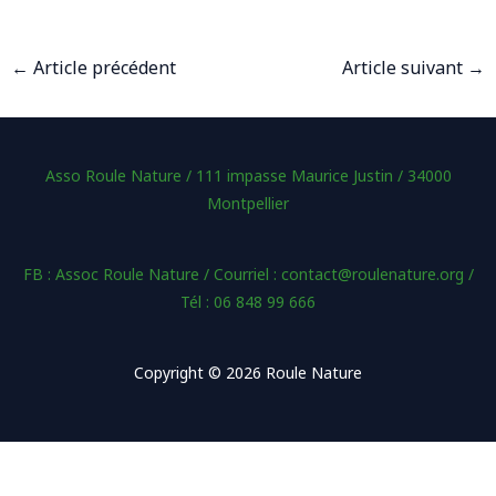
←
Article précédent
Article suivant
→
Asso Roule Nature / 111 impasse Maurice Justin / 34000
Montpellier
FB : Assoc Roule Nature / Courriel : contact@roulenature.org /
Tél : 06 848 99 666
Copyright © 2026 Roule Nature