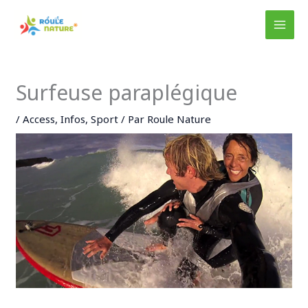
Aller
au
MAI
contenu
MEN
Surfeuse paraplégique
/
Access
,
Infos
,
Sport
/ Par
Roule Nature